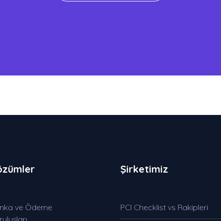
özümler
Şirketimiz
nka ve Ödeme
PCI Checklist vs Rakipleri
uluşları