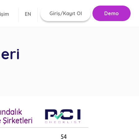
Giriş/Kayıt Ol
Demo
tişim
EN
eri