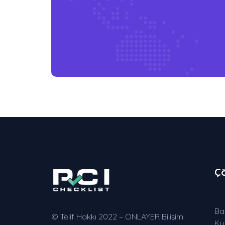
Ç
Ba
© Telif Hakkı 2022 – ONLAYER Bilişim
Kur