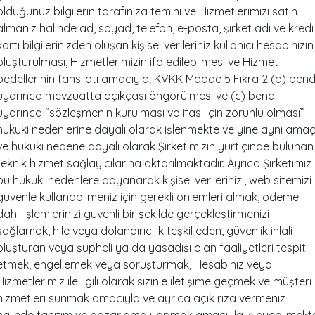
olduğunuz bilgilerin tarafınıza temini ve Hizmetlerimizi satın
almanız halinde ad, soyad, telefon, e-posta, şirket adı ve kredi
kartı bilgilerinizden oluşan kişisel verileriniz kullanıcı hesabınızın
oluşturulması, Hizmetlerimizin ifa edilebilmesi ve Hizmet
bedellerinin tahsilatı amacıyla; KVKK Madde 5 Fıkra 2 (a) bend
uyarınca mevzuatta açıkçası öngörülmesi ve (c) bendi
uyarınca “sözleşmenin kurulması ve ifası için zorunlu olması”
hukuki nedenlerine dayalı olarak işlenmekte ve yine aynı ama
ve hukuki nedene dayalı olarak Şirketimizin yurtiçinde bulunan
teknik hizmet sağlayıcılarına aktarılmaktadır. Ayrıca Şirketimiz
bu hukuki nedenlere dayanarak kişisel verilerinizi, web sitemizi
güvenle kullanabilmeniz için gerekli önlemleri almak, ödeme
dahil işlemlerinizi güvenli bir şekilde gerçekleştirmenizi
sağlamak, hile veya dolandırıcılık teşkil eden, güvenlik ihlali
oluşturan veya şüpheli ya da yasadışı olan faaliyetleri tespit
etmek, engellemek veya soruşturmak, Hesabınız veya
Hizmetlerimiz ile ilgili olarak sizinle iletişime geçmek ve müşteri
hizmetleri sunmak amacıyla ve ayrıca açık rıza vermeniz
halinde tanıtım ve pazarlama yapmak amacıyla işleyebilmekt