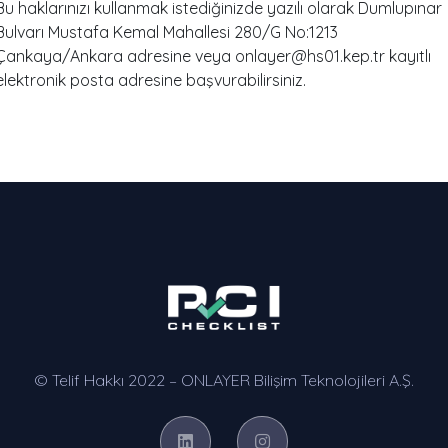
Bu haklarınızı kullanmak istediğinizde yazılı olarak Dumlupınar
Bulvarı Mustafa Kemal Mahallesi 280/G No:1213
Çankaya/Ankara adresine veya
onlayer@hs01.kep.tr
kayıtlı
elektronik posta adresine başvurabilirsiniz.
© Telif Hakkı 2022 – ONLAYER Bilişim Teknolojileri A.Ş.