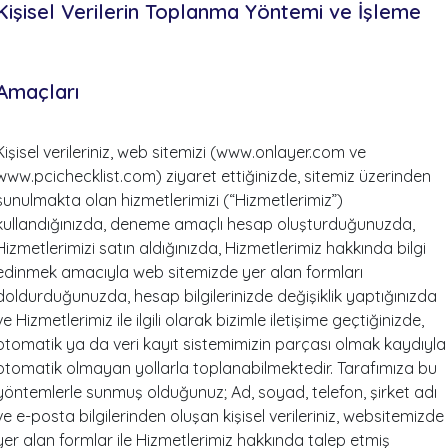
Kişisel Verilerin Toplanma Yöntemi ve İşleme
Amaçları
Kişisel verileriniz, web sitemizi (www.onlayer.com ve
www.pcichecklist.com) ziyaret ettiğinizde, sitemiz üzerinden
sunulmakta olan hizmetlerimizi (“Hizmetlerimiz”)
kullandığınızda, deneme amaçlı hesap oluşturduğunuzda,
Hizmetlerimizi satın aldığınızda, Hizmetlerimiz hakkında bilgi
edinmek amacıyla web sitemizde yer alan formları
doldurduğunuzda, hesap bilgilerinizde değişiklik yaptığınızda
ve Hizmetlerimiz ile ilgili olarak bizimle iletişime geçtiğinizde,
otomatik ya da veri kayıt sistemimizin parçası olmak kaydıyla
otomatik olmayan yollarla toplanabilmektedir. Tarafımıza bu
yöntemlerle sunmuş olduğunuz; Ad, soyad, telefon, şirket adı
ve e-posta bilgilerinden oluşan kişisel verileriniz, websitemizde
yer alan formlar ile Hizmetlerimiz hakkında talep etmiş