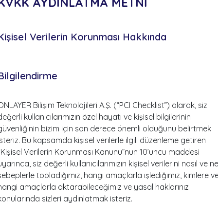
KVKK AYDINLATMA METNİ
Kişisel Verilerin Korunması Hakkında
Bilgilendirme
ONLAYER Bilişim Teknolojileri A.Ş. (“PCI Checklist”) olarak, siz
değerli kullanıcılarımızın özel hayatı ve kişisel bilgilerinin
güvenliğinin bizim için son derece önemli olduğunu belirtmek
isteriz. Bu kapsamda kişisel verilerle ilgili düzenleme getiren
“Kişisel Verilerin Korunması Kanunu”nun 10’uncu maddesi
uyarınca, siz değerli kullanıcılarımızın kişisel verilerini nasıl ve n
sebeplerle topladığımız, hangi amaçlarla işlediğimiz, kimlere v
hangi amaçlarla aktarabileceğimiz ve yasal haklarınız
konularında sizleri aydınlatmak isteriz.