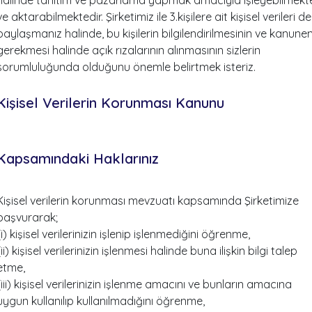
ve aktarabilmektedir. Şirketimiz ile 3.kişilere ait kişisel verileri de
paylaşmanız halinde, bu kişilerin bilgilendirilmesinin ve kanune
gerekmesi halinde açık rızalarının alınmasının sizlerin
sorumluluğunda olduğunu önemle belirtmek isteriz.
Kişisel Verilerin Korunması Kanunu
Kapsamındaki Haklarınız
Kişisel verilerin korunması mevzuatı kapsamında Şirketimize
başvurarak;
(i) kişisel verilerinizin işlenip işlenmediğini öğrenme,
(ii) kişisel verilerinizin işlenmesi halinde buna ilişkin bilgi talep
etme,
(iii) kişisel verilerinizin işlenme amacını ve bunların amacına
uygun kullanılıp kullanılmadığını öğrenme,