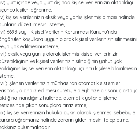
(iv) yurt içinde veya yurt dışında kişisel verilerinizin aktarıldığı
üçüncü kişileri öğrenme,
(v) kişisel verilerinizin eksik veya yanlış işlenmiş olması halinde
bunların düzeltilmesini isteme,
(vi) 6698 sayılı Kişisel Verilerin Korunması Kanunu’nda
öngörülen koşullara uygun olarak kişisel verilerinizin silinmesini
veya yok edilmesini isteme,
(vii) eksik veya yanlış olarak işlenmiş kişisel verilerinizin
düzeltildiğinin ve kişisel verilerinizin silindiğinin yahut yok
edildiğinin kişisel verilerin aktarıldığı üçüncü kişilere bildirilmesin
isteme,
(viii) işlenen verilerinizin münhasıran otomatik sistemler
vasıtasıyla analiz edilmesi suretiyle aleyhinize bir sonuç ortay
çıktığına inandığınız hallerde, otomatik yollarla işleme
neticesinde çıkan sonuçlara itiraz etme,
(ix) kişisel verilerinizin hukuka aykırı olarak işlenmesi sebebiyle
zarara uğramanız halinde zararın giderilmesini talep etme,
hakkınız bulunmaktadır.